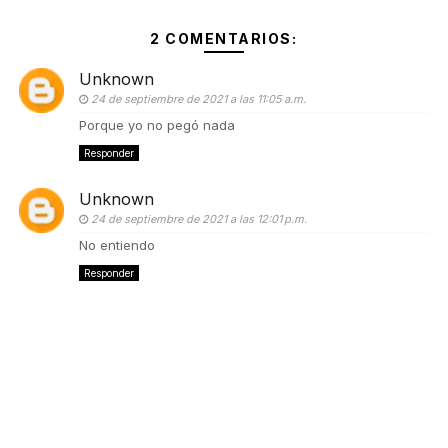
2 COMENTARIOS:
Unknown
24 de septiembre de 2021 a las 11:05 a.m.
Porque yo no pegó nada
Responder
Unknown
24 de septiembre de 2021 a las 12:01 p.m.
No entiendo
Responder
Maximus
agreguen: Guest_001 (roblox)
21:48
ID: 99887766
ID: 233445566, para partidas en FF
21:48
ID: 87654321
ID FF: 87654321, inviten rápido
21:48