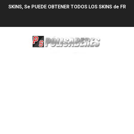
SKINS, Se PUEDE OBTENER TODOS LOS SKINS de FREE 
Trucos Secretos de WhatsApp que Debes Conocer en 20
DIAMANTES Así podrás conseguir hasta 5000 Diamante
AUMENTAR LA SENSIBILIDAD PARA 2026 Como pegar todo
Estrategias para Obtener el Pase Élite y Diamantes G
EL MEJOR SKINS PARA FREE FIRE 2026 Nuevo actualiza
Amobear: Ánimo, Journal para tu Estado de Ánimo y Dia
Descubre tu Destino Celestial con Up Astrology
Clases de Inglés para Empresas:Dominando el Éxito Em
Marketing Master Online: Desbloqueando el Éxito