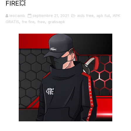
FIRE💥
leocamb
septiembre 21, 2021
aids free
,
apk full
,
APK
GRATIS
,
fre fire
,
free
,
gratisapk