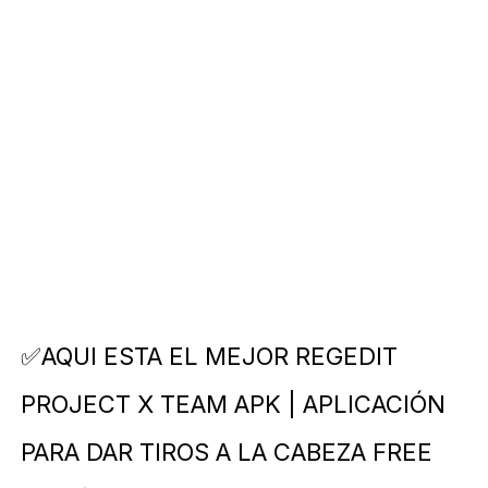
OPORTUNIDADES DE POSGRADO EN ESPAÑA: ¿QUÉ SE 
CRIPTOMONEDAS "NFT" EN ASUTOS CON INVERSORES
IDENTIFICACIONES DEL METAVERSO CON VARIOS OPCI
OFERTAS PARA CREDITOS QUE SON MUY IMPORTANTE
SABER CON QUIEN HABLA POR WHATSAPP LA GUIA P
✅AQUI ESTA EL MEJOR REGEDIT
PROJECT X TEAM APK | APLICACIÓN
PARA DAR TIROS A LA CABEZA FREE