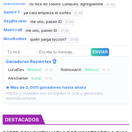
SantiYT
ya casi empieza el sorteo
21:48
SkyBlocker
me uno, pasen ID
21:48
MatiCraft
me uno, pasen ID
21:48
NicoRoblox
quién juega tycoon?
21:48
Sofia_123
ID FF: 44556677, busco amigos
21:48
ENVIAR
Ganadores Recientes 🏆
LunaDev
RobloxianX
(Madrid)
(México)
13:22
13:19
AlexGamer
(Lima)
13:10
🔥 Más de 2,000 ganadores hasta ahora
*Nicks y ciudades son escogidos al azar y generados
automáticamente.
DESTACADOS