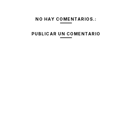
NO HAY COMENTARIOS.:
PUBLICAR UN COMENTARIO
NicoRoblox
ID roblox: 11223344, juego a diario
21:38
MatiCraft
qué lag loco jaja
21:38
AlexGamer
me uno, pasen grupo
21:38
EpicCoder
alguien juega en móvil?
21:38
MisterPixel
me agregan, soy Guest_001
21:38
ID: 99887766
nick FF: ProBuilder, inviten
21:38
AnaRoblox
ID: 12345678, agréguenme yaaa 😂
21:38
NoobMaster
quién juega bedwars?
21:38