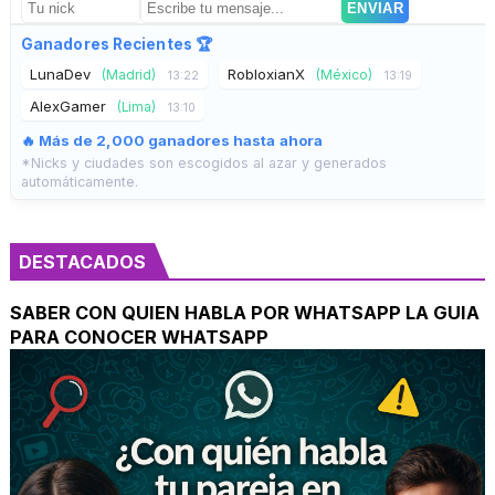
ENVIAR
Ganadores Recientes 🏆
LunaDev
RobloxianX
(Madrid)
(México)
13:22
13:19
AlexGamer
(Lima)
13:10
🔥 Más de 2,000 ganadores hasta ahora
*Nicks y ciudades son escogidos al azar y generados
automáticamente.
DESTACADOS
SABER CON QUIEN HABLA POR WHATSAPP LA GUIA
PARA CONOCER WHATSAPP