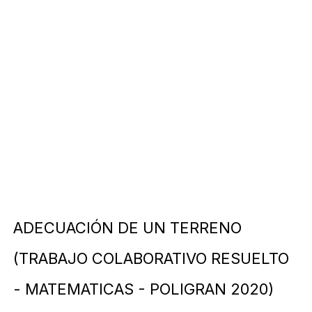
OPORTUNIDADES DE POSGRADO EN ESPAÑA: ¿QUÉ SE 
CRIPTOMONEDAS "NFT" EN ASUTOS CON INVERSORES
IDENTIFICACIONES DEL METAVERSO CON VARIOS OPCI
OFERTAS PARA CREDITOS QUE SON MUY IMPORTANTE
SABER CON QUIEN HABLA POR WHATSAPP LA GUIA P
ADECUACIÓN DE UN TERRENO
(TRABAJO COLABORATIVO RESUELTO
- MATEMATICAS - POLIGRAN 2020)