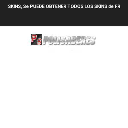
SKINS, Se PUEDE OBTENER TODOS LOS SKINS de FREE 
Trucos Secretos de WhatsApp que Debes Conocer en 20
DIAMANTES Así podrás conseguir hasta 5000 Diamante
AUMENTAR LA SENSIBILIDAD PARA 2026 Como pegar todo
Estrategias para Obtener el Pase Élite y Diamantes G
EL MEJOR SKINS PARA FREE FIRE 2026 Nuevo actualiza
Amobear: Ánimo, Journal para tu Estado de Ánimo y Dia
Descubre tu Destino Celestial con Up Astrology
Clases de Inglés para Empresas:Dominando el Éxito Em
Marketing Master Online: Desbloqueando el Éxito